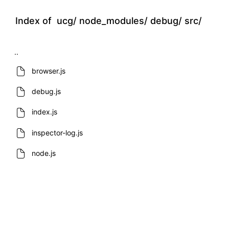
Index of
ucg/
node_modules/
debug/
src/
..
browser.js
debug.js
index.js
inspector-log.js
node.js